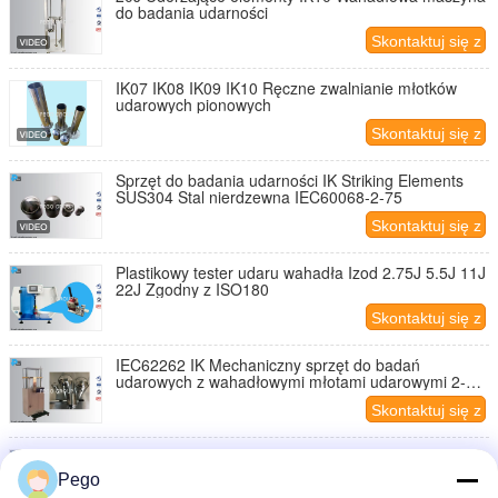
do badania udarności
Skontaktuj się z
nami
IK07 IK08 IK09 IK10 Ręczne zwalnianie młotków
udarowych pionowych
Skontaktuj się z
nami
Sprzęt do badania udarności IK Striking Elements
SUS304 Stal nierdzewna IEC60068-2-75
Skontaktuj się z
nami
Plastikowy tester udaru wahadła Izod 2.75J 5.5J 11J
22J Zgodny z ISO180
Skontaktuj się z
nami
IEC62262 IK Mechaniczny sprzęt do badań
udarowych z wahadłowymi młotami udarowymi 2-
20J
Skontaktuj się z
nami
Urządzenie do badania mechanicznego uderzenia
pionowego młotkiem od IK07 (2J) do IK11 (50J)
Pego
IEC62262