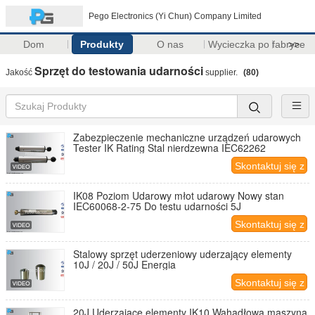
Pego Electronics (Yi Chun) Company Limited
Dom
Produkty
O nas
Wycieczka po fabryce
>>
Sprzęt do testowania udarności
Jakość
supplier.
(80)
Zabezpieczenie mechaniczne urządzeń udarowych
Tester IK Rating Stal nierdzewna IEC62262
Skontaktuj się z
nami
IK08 Poziom Udarowy młot udarowy Nowy stan
IEC60068-2-75 Do testu udarności 5J
Skontaktuj się z
nami
Stalowy sprzęt uderzeniowy uderzający elementy
10J / 20J / 50J Energia
Skontaktuj się z
nami
20J Uderzające elementy IK10 Wahadłowa maszyna