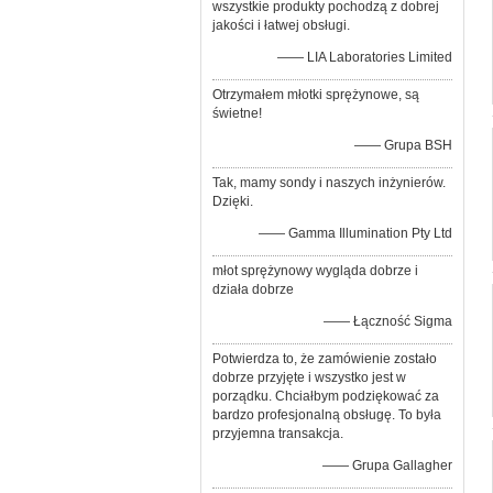
wszystkie produkty pochodzą z dobrej
jakości i łatwej obsługi.
—— LIA Laboratories Limited
Otrzymałem młotki sprężynowe, są
świetne!
—— Grupa BSH
Tak, mamy sondy i naszych inżynierów.
Dzięki.
—— Gamma Illumination Pty Ltd
młot sprężynowy wygląda dobrze i
działa dobrze
—— Łączność Sigma
Potwierdza to, że zamówienie zostało
dobrze przyjęte i wszystko jest w
porządku. Chciałbym podziękować za
bardzo profesjonalną obsługę. To była
przyjemna transakcja.
—— Grupa Gallagher