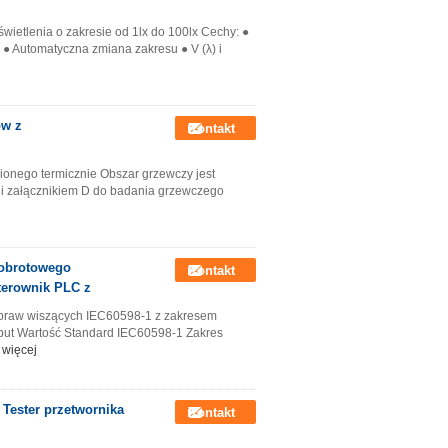
wietlenia o zakresie od 1lx do 100lx Cechy: ●
ć ● Automatyczna zmiana zakresu ● V (λ) i
ów z
Kontakt
onego termicznie Obszar grzewczy jest
 i załącznikiem D do badania grzewczego
 obrotowego
Kontakt
terownik PLC z
praw wiszących IEC60598-1 z zakresem
but Wartość Standard IEC60598-1 Zakres
 więcej
Tester przetwornika
Kontakt