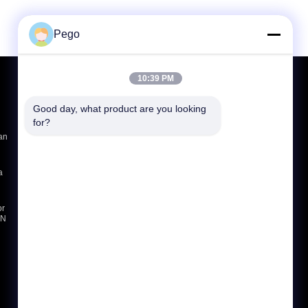
Pego
10:39 PM
Poprosić o wycenę
Wysłać
Good day, what product are you looking 
for?
sgs
an
a
E-Mail
Mapa strony
|
Strona mobilna
or
6N