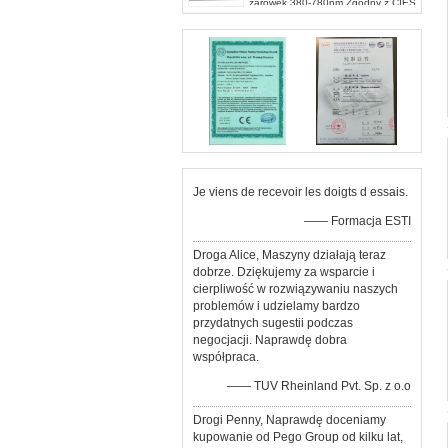
żarówek 380-780nm Zgodny z CIES
009 / E
Je viens de recevoir les doigts d essais.
—— Formacja ESTI
Droga Alice, Maszyny działają teraz
dobrze. Dziękujemy za wsparcie i
cierpliwość w rozwiązywaniu naszych
problemów i udzielamy bardzo
przydatnych sugestii podczas
negocjacji. Naprawdę dobra
współpraca.
—— TUV Rheinland Pvt. Sp. z o.o
Drogi Penny, Naprawdę doceniamy
kupowanie od Pego Group od kilku lat,