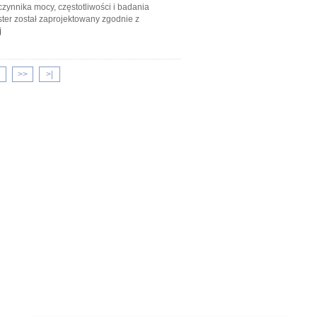
zynnika mocy, częstotliwości i badania
er został zaprojektowany zgodnie z
j
>>
>|