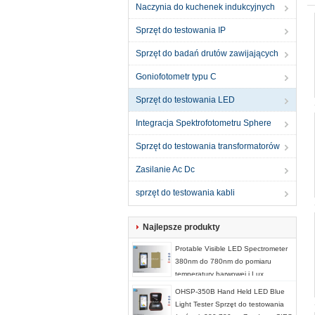
Naczynia do kuchenek indukcyjnych
Sprzęt do testowania IP
Sprzęt do badań drutów zawijających
Goniofotometr typu C
Sprzęt do testowania LED
Integracja Spektrofotometru Sphere
Sprzęt do testowania transformatorów
Zasilanie Ac Dc
sprzęt do testowania kabli
Najlepsze produkty
Protable Visible LED Spectrometer
380nm do 780nm do pomiaru
temperatury barwowej i Lux
OHSP-350B Hand Held LED Blue
Light Tester Sprzęt do testowania