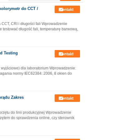
kolorymetr do CCT /
Kontakt
 CCT, CRI i długości fali Wprowadzenie
 testować długość fali, temperaturę barwową,
d Testing
Kontakt
i wyjściowe) dla laboratorium Wprowadzenie:
agania normy IEC62384: 2006, 8 okien do
prądu Zakres
Kontakt
rzętu do linii produkcyjnej Wprowadzenie
rzętem do sprawdzenia online, czy sterownik