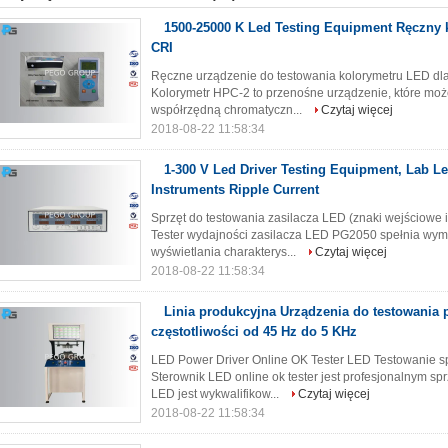
1500-25000 K Led Testing Equipment Ręczny 
CRI
Ręczne urządzenie do testowania kolorymetru LED dla
Kolorymetr HPC-2 to przenośne urządzenie, które może
współrzędną chromatyczn...
Czytaj więcej
2018-08-22 11:58:34
1-300 V Led Driver Testing Equipment, Lab Le
Instruments Ripple Current
Sprzęt do testowania zasilacza LED (znaki wejściowe 
Tester wydajności zasilacza LED PG2050 spełnia wym
wyświetlania charakterys...
Czytaj więcej
2018-08-22 11:58:34
Linia produkcyjna Urządzenia do testowania 
częstotliwości od 45 Hz do 5 KHz
LED Power Driver Online OK Tester LED Testowanie sp
Sterownik LED online ok tester jest profesjonalnym sp
LED jest wykwalifikow...
Czytaj więcej
2018-08-22 11:58:34