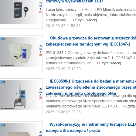
cyfrowym wyświetlaczem LCD
Laser kieszeniowy Lux Meter LED Miernik natężenia oś
Niskie zużycie energii, mała objętość, dobra stabilnoś
korygowany ...
Czytaj więcej
2018-08-22 11:58:34
Obudowa grzewcza do testowania statecznik
zabezpieczeniem termicznym wg IEC61347-1
IEC 61347-1 Obszar grzewczy do badań balastu chroni
zaprojektowany zgodnie z rysunkiem D.1 IEC 61347-1
termicznie chronionego urz...
Czytaj więcej
2025-08-29 17:18:20
IEC60598-1 Urządzenie do badania momentu
zawieszonego oświetlenia sterowanego przez s
zakresem momentu obrotowego 5Nm
Urządzenie do testowania momentu obrotowego dla o
momentu obrotowego 5Nm Specyfikacje produktu Atry
momentu obrotowego 5Nm Maks. EUT 400...
Czytaj
2025-08-08 09:20:36
Wysokoprecyzyjne instrumenty testujące LED 
napięcia dla napięcia / prądu