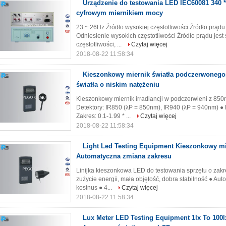
Urządzenie do testowania LED IEC60081 340 *
cyfrowym miernikiem mocy
23 ~ 26Hz Źródło wysokiej częstotliwości Źródło prąd
Odniesienie wysokich częstotliwości Źródło prądu jes
częstotliwości, ...
Czytaj więcej
2018-08-22 11:58:34
Kieszonkowy miernik światła podczerwonego,
światła o niskim natężeniu
Kieszonkowy miernik irradiancji w podczerwieni z 850
Detektory: IR850 (λP = 850nm), IR940 (λP = 940nm) ● 
Zakres: 0.1-1.99 * ...
Czytaj więcej
2018-08-22 11:58:34
Light Led Testing Equipment Kieszonkowy mi
Automatyczna zmiana zakresu
Linijka kieszonkowa LED do testowania sprzętu o zakre
zużycie energii, mała objętość, dobra stabilność ● Au
kosinus ● 4...
Czytaj więcej
2018-08-22 11:58:34
Lux Meter LED Testing Equipment 1lx To 100l