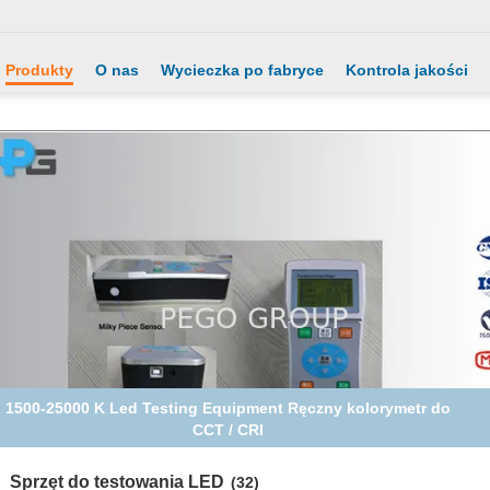
Produkty
O nas
Wycieczka po fabryce
Kontrola jakości
1-300 V Led Driver Testing Equipment, Lab Led Testing
Instruments Ripple Current
Sprzęt do testowania LED
(32)