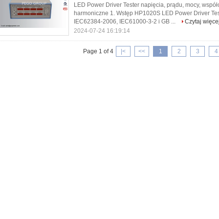
LED Power Driver Tester napięcia, prądu, mocy, współc
harmoniczne 1. Wstęp HP1020S LED Power Driver Test
IEC62384-2006, IEC61000-3-2 i GB ...
Czytaj więce
2024-07-24 16:19:14
Page 1 of 4
|<
<<
1
2
3
4