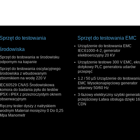
Sprzęt do testowania
Sprzęt do testowania EMC
Urządzenie do testowania EMC
środowiska
IEC61000-4-2, generator
elektroerozyjny 20 KV
Sprzęt do testowania w środowisku
odpornym na kapanie
Urządzenie testowe 300 V EMC, ekr
dotykowy PLC generatora udarów
Sprzęt do testowania oscylacyjnego
przepięć
środowiska z wbudowanym
zbiornikiem na wodę 220 V
1.2 / 50 μS Urządzenie do testowani
EMC Wysokonapięciowy generator
IEC60529 CNAS Środowiskowa
udarowy 50/60 Hz
komora do badania pyłu do testów
IP5X i IP6X z przezroczystym oknem
3-fazowy elektryczny szybki generat
obserwacyjnym
przejściowy Łatwa obsługa dzięki 1
CDN
Ręczny tester dyszy z natryskiem
wodnym Materiał mosiężny 0 Do 0,25
Mpa Manometr