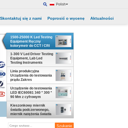
Polish
Skontaktuj się z nami
Poprosić o wycenę
Aktualności
1500-25000 K Led Testing
Equipment Ręczny
kolorymetr do CCT / CRI
1-300 V Led Driver Testing
Equipment, Lab Led
Testing Instruments
Ripple Current
Linia produkcyjna
Urządzenia do testowania
prądu Zakres
częstotliwości od 45 Hz do
5 KHz
Urządzenie do testowania
LED IEC60081 340 * 300 *
90 Mm z cyfrowym
miernikiem mocy
Kieszonkowy miernik
światła podczerwonego,
miernik natężenia światła
o niskim natężeniu