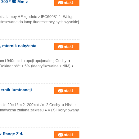
 300 * 90 Mm z
Kontakt
u dla lampy HF zgodnie z IEC60081 1. Wstęp
t stosowane do lamp fluorescencyjnych wysokiej
 miernik natężenia
Kontakt
nm i 940nm dla opcji opcjonalnej Cechy: ●
Dokładność: ± 5% (identyfikowalne z NIM) ●
ernik luminancji
Kontakt
sie 20cd / m 2 -200kcd / m 2 Cechy: ● Niskie
tomatyczna zmiana zakresu ● V (λ) i korygowany
x Range Z 4-
Kontakt