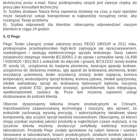
techniczna przez e-mail. Nasz profesjonalny zespół jest zawsze chętny do
pracy jako konsultant techniczny.
5). Szybka dostawa: Nasza firma zapewnia dostawę na czas, a nasz spedytor
może świadczyć usługi transportowe w najbardziej rozsądnej cenie, aby
rozwiązać Twoje problemy.
6). Szybka odpowiedź dla klientów: obiecujemy odpowiedzieć naszym
klientom w ciągu 24 godzin.
5. O Pego
Pego Tester (Jiangxi) został założony przez PEGO GROUP w 2011 roku,
profesjonalne przedsiębiorstwo high-tech zajmujące się opracowywaniem,
marketingiem i obsługą elektronicznego sprzętu testowego. Nasz zakres
działalności obejmuje mierniki IEC60061-3 do opraw i uchwytów lamp, UL498
/ VDE0620 / BS1363-1 wskaźniki do wtyczek i gniazd, IEC61032 sondy kodów
IP, sondy UL, urządzenia do badania płomienia, świecące aparaty testowe,
urządzenia do śledzenia indeksu, igły aparat do testowania płomienia, tester
rezystancji uziemienia, tester rezystancji izolacji, tester napięcia, komora
temperatury, wodoodporny sprzęt testowy, komora pyłowa, młotek sprężynowy,
młotek wahadłowy, sprzęt do testowania bębnowych bębnów, naczynia
testowe, pistolet ESD, generator przepięć, goniofotometr, kula integrująca,
spektroradiometr, zasilacz itp. Poza tym możemy zapewnić usługi
dostosowane do potrzeb klienta.
Obecnie dysponujemy kilkoma liniami produkcyjnymi w Chinach,
importowaliśmy zaawansowaną technologię i maszyny, aby sprawić, że
wskaźniki zachowują wysoką precyzję, i wykorzystujemy światowej sławy
komponenty, aby uczynić sprzęt bardziej niezawodnym. Obiecujemy, że klienci
mogą uzyskać wysokiej jakości produkty w najkrótszym czasie realizacji, a na
życzenie klienta możemy dostarczyć certyfikaty kalibracji trzeciego
laboratorium. Produkty Pego zostały sprzedane na całym świecie i szeroko
stosowane w laboratoriach, liniach produkcyjnych, działach kontroli jakości i
działach badawczo-rozwojowych o cechach wysokiej precyzji, prostej obsługi,