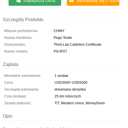
Najlepsza cena
Skontaktuj się z nami
Szczegóły Produktu
Miejsce pochodzenia:
CHINY
Nazwa handlowa:
Pego Tester
Orzecznictwo:
Third-Lab Calibrtion Certificate
Numer modelu:
PG-IPX7
Zapłata
Minimalne zamówienie:
1 zestaw
Cena:
USD3000~USD5000
Szczegóły pakowania:
drewniana skrzynka
Czas dostawy:
25 dni roboczych
Zasady płatności:
T/T, Western Union, MoneyGram
Opis