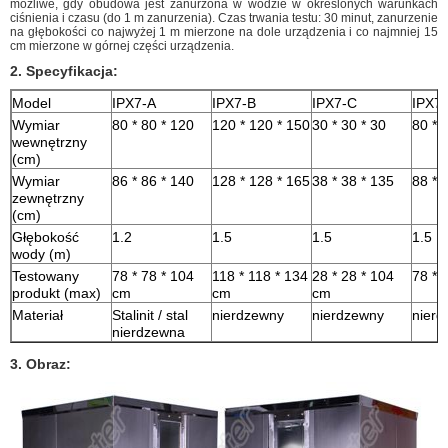
możliwe, gdy obudowa jest zanurzona w wodzie w określonych warunkach
ciśnienia i czasu (do 1 m zanurzenia). Czas trwania testu: 30 minut, zanurzenie
na głębokości co najwyżej 1 m mierzone na dole urządzenia i co najmniej 15
cm mierzone w górnej części urządzenia.
2. Specyfikacja:
Model
IPX7-A
IPX7-B
IPX7-C
IPX7
Wymiar
80 * 80 * 120
120 * 120 * 150
30 * 30 * 30
80 * 
wewnętrzny
(cm)
Wymiar
86 * 86 * 140
128 * 128 * 165
38 * 38 * 135
88 * 
zewnętrzny
(cm)
Głębokość
1.2
1.5
1.5
1.5
wody (m)
Testowany
78 * 78 * 104
118 * 118 * 134
28 * 28 * 104
78 * 
produkt (max)
cm
cm
cm
Materiał
Stalinit / stal
nierdzewny
nierdzewny
nierd
nierdzewna
3. Obraz: