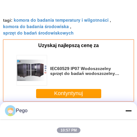
komora do badania temperatury i wilgotności
tagi:
,
komora do badania środowiska
,
sprzęt do badań środowiskowych
Uzyskaj najlepszą cenę za
IEC60529 IP07 Wodoszczelny
sprzęt do badań wodoszczelnych
Zbiornik zanurzeniowy ze stali
nierdzewnej SUS304
Kontyntynuj
Sprzęt do testowania środowiska
Jeszcze
Pego
10:57 PM