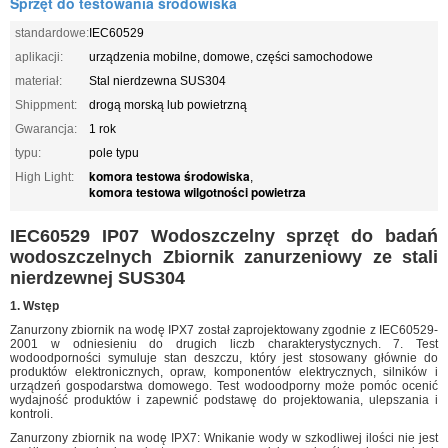
Sprzęt do testowania środowiska
standardowe:
IEC60529
aplikacji:
urządzenia mobilne, domowe, części samochodowe
materiał:
Stal nierdzewna SUS304
Shippment:
drogą morską lub powietrzną
Gwarancja:
1 rok
typu:
pole typu
komora testowa środowiska
High Light:
,
komora testowa wilgotności powietrza
IEC60529 IP07 Wodoszczelny sprzęt do badań
wodoszczelnych Zbiornik zanurzeniowy ze stali
nierdzewnej SUS304
1. Wstęp
Zanurzony zbiornik na wodę IPX7 został zaprojektowany zgodnie z IEC60529-
2001 w odniesieniu do drugich liczb charakterystycznych. 7. Test
wodoodporności symuluje stan deszczu, który jest stosowany głównie do
produktów elektronicznych, opraw, komponentów elektrycznych, silników i
urządzeń gospodarstwa domowego. Test wodoodporny może pomóc ocenić
wydajność produktów i zapewnić podstawę do projektowania, ulepszania i
kontroli.
Zanurzony zbiornik na wodę IPX7: Wnikanie wody w szkodliwej ilości nie jest