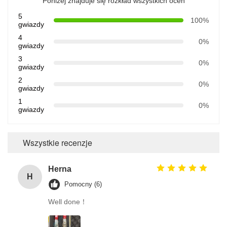
Poniżej znajduje się rozkład wszystkich ocen
5
100%
gwiazdy
4
0%
gwiazdy
3
0%
gwiazdy
2
0%
gwiazdy
1
0%
gwiazdy
Wszystkie recenzje
Herna
H
Pomocny (6)
Well done！