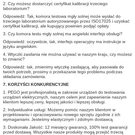
2. Czy możesz dostarczyć certyfikat kalibracji trzeciego
laboratorium?
Odpowiedź: Tak, komora testowa mgły solnej może wysłać do
trzeciego laboratorium autoryzowanego przez ISO17025 i uzyskać
certyfikat kalibracji, ale kupujący powinien podjąć opłaty.
3. Czy komora testu mgły solnej ma angielski interfejs obsługi?
Odpowiedź: oczywiście, tak, interfejs operacyjny ma instrukcje w
języku angielskim.
4. Wtyczki zasilania nie można używać w naszym kraju, czy możesz
to zmienić?
Odpowiedź: tak, zmienimy wtyczkę zasilającą, aby pasowała do
twoich potrzeb, prosimy o przekazanie tego problemu podczas
składania zamówienia.
7. KORZYŚCI KONKURENCYJNE
1. PEGO jest profesjonalistą w zakresie urządzeń do testowania
urządzeń elektrycznych, naszym celem jest zapewnienie naszym
klientom lepszej ceny, lepszej jakości i lepszej obsługi.
2. Indywidualne usługi: Możemy pomóc naszym klientom w
projektowaniu i opracowywaniu nowego sprzętu zgodnie z ich
wymaganiami.
Jesteśmy elastycznym i zdolnym dostawcą.
3. Doskonała Jakość: 12 miesięcy gwarancji, 100% test gwarancji
przed dostawą.
Wszystkie nasze produkty mogą przejść trzecią