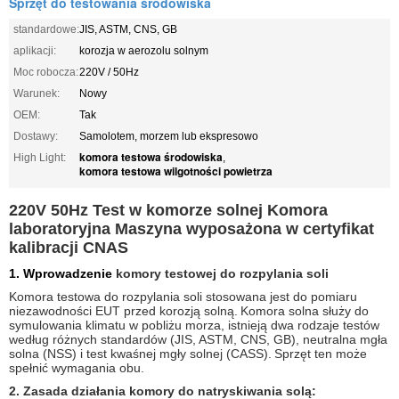
Sprzęt do testowania środowiska
standardowe:
JIS, ASTM, CNS, GB
aplikacji:
korozja w aerozolu solnym
Moc robocza:
220V / 50Hz
Warunek:
Nowy
OEM:
Tak
Dostawy:
Samolotem, morzem lub ekspresowo
komora testowa środowiska
High Light:
,
komora testowa wilgotności powietrza
220V 50Hz Test w komorze solnej Komora
laboratoryjna Maszyna wyposażona w certyfikat
kalibracji CNAS
1. Wprowadzenie
komory testowej do rozpylania soli
Komora testowa do rozpylania soli stosowana jest do pomiaru
niezawodności EUT przed korozją solną.
Komora solna służy do
symulowania klimatu w pobliżu morza, istnieją dwa rodzaje testów
według różnych standardów (JIS, ASTM, CNS, GB), neutralna mgła
solna (NSS) i test kwaśnej mgły solnej (CASS).
Sprzęt ten może
spełnić wymagania obu.
2. Zasada działania komory do natryskiwania solą: