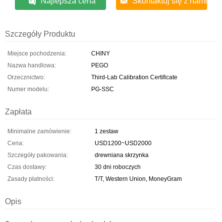
Najlepsza cena
Skontaktuj się z nami
Szczegóły Produktu
Miejsce pochodzenia:
CHINY
Nazwa handlowa:
PEGO
Orzecznictwo:
Third-Lab Calibration Certificate
Numer modelu:
PG-SSC
Zapłata
Minimalne zamówienie:
1 zestaw
Cena:
USD1200~USD2000
Szczegóły pakowania:
drewniana skrzynka
Czas dostawy:
30 dni roboczych
Zasady płatności:
T/T, Western Union, MoneyGram
Opis