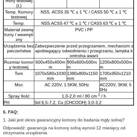
mory testowej
(L)
Temp. Komory
NSS.
ACSS 35
℃
± 1
℃
/ CASS 50
℃
± 1
℃
testowej
Temp.
NSS.ACSS 47
℃
± 1
℃
/ CASS 63
℃
± 1
℃
Materiał zewnę
PVC i PP
trzny / wewnętr
zny
Urządzenia bez
Zabezpieczenie przed przegrzaniem, mechanizm z
pieczeństwa
apobiegający odwodnieniu i przegrzaniu, lampka k
ontrolna awarii
Rozmiar komor
600x450x400m
900x600x500m
1200x800x500m
y testowej
m
m
m
Tom
1070x580x1030
1380x800x1150
1700x950x1210
mm
mm
mm
Moc
AC 220V, 1.5KW, 50Hz
AC220V, 3KW, 5
0Hz
2
Spray Ilość
1,0-2,0 ml / 80 cm
/ h
PH
Sól 6,5-7,2, Cu (CHCOOH) 3,0-3,2
6. FAQ:
1. Jaki jest okres gwarancyjny komory do badania mgły solnej?
Odpowiedź: gwarancja na komorę solną wynosi 12 miesięcy od
otrzymania urządzenia