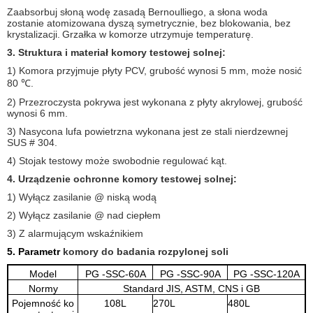
Zaabsorbuj słoną wodę zasadą Bernoulliego, a słona woda
zostanie atomizowana dyszą symetrycznie, bez blokowania, bez
krystalizacji.
Grzałka w komorze utrzymuje temperaturę.
3. Struktura i materiał komory testowej solnej:
1) Komora przyjmuje płyty PCV, grubość wynosi 5 mm, może nosić
80 ℃.
2) Przezroczysta pokrywa jest wykonana z płyty akrylowej, grubość
wynosi 6 mm.
3) Nasycona lufa powietrzna wykonana jest ze stali nierdzewnej
SUS # 304.
4) Stojak testowy może swobodnie regulować kąt.
4. Urządzenie ochronne komory testowej solnej:
1) Wyłącz zasilanie @ niską wodą
2) Wyłącz zasilanie @ nad ciepłem
3) Z alarmującym wskaźnikiem
5. Parametr
komory do badania rozpylonej soli
Model
PG
-SSC-60A
PG
-SSC-90A
PG
-SSC-120A
Normy
Standard JIS, ASTM, CNS i GB
Pojemność ko
108L
270L
480L