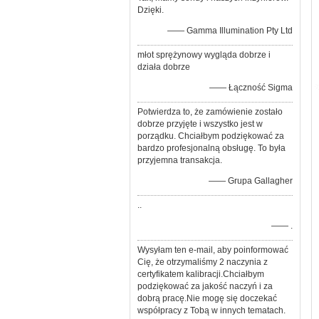
Dzięki.
—— Gamma Illumination Pty Ltd
młot sprężynowy wygląda dobrze i
działa dobrze
—— Łączność Sigma
Potwierdza to, że zamówienie zostało
dobrze przyjęte i wszystko jest w
porządku. Chciałbym podziękować za
bardzo profesjonalną obsługę. To była
przyjemna transakcja.
—— Grupa Gallagher
..
—— .
Wysyłam ten e-mail, aby poinformować
Cię, że otrzymaliśmy 2 naczynia z
certyfikatem kalibracji.Chciałbym
podziękować za jakość naczyń i za
dobrą pracę.Nie mogę się doczekać
współpracy z Tobą w innych tematach.