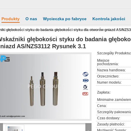
Produkty
O nas
Wycieczka po fabryce
Kontrola jakości
iki głębokości styku do badania głębokości styku dla otworów gniazd AS/NZS
skaźniki głębokości styku do badania głęboko
niazd AS/NZS3112 Rysunek 3.1
Szczegóły Produktu
Miejsce
pochodzenia:
Nazwa handlowa:
Orzecznictwo:
Numer modelu:
Zapłata:
Minimalne zamówien
Cena:
Szczegóły pakowania
Czas dostawy:
Zasady płatności:
Możliwość Supply: