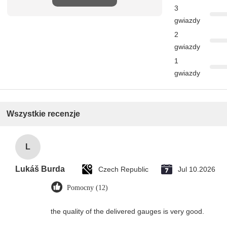
3
gwiazdy
2
gwiazdy
1
gwiazdy
Wszystkie recenzje
L
Lukáš Burda
Czech Republic
Jul 10.2026
Pomocny (12)
the quality of the delivered gauges is very good.