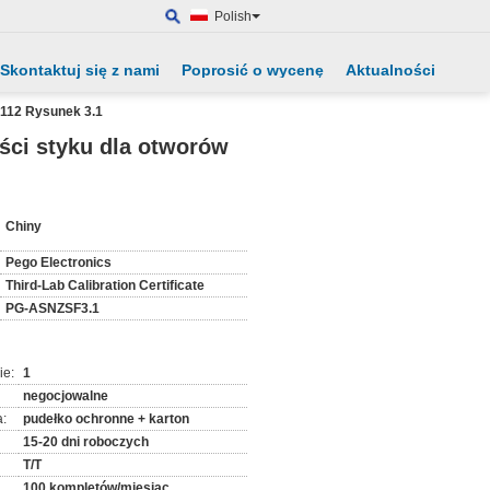
Polish
Skontaktuj się z nami
Poprosić o wycenę
Aktualności
3112 Rysunek 3.1
ści styku dla otworów
:
Chiny
Pego Electronics
Third-Lab Calibration Certificate
PG-ASNZSF3.1
ie:
1
negocjowalne
:
pudełko ochronne + karton
15-20 dni roboczych
T/T
100 kompletów/miesiąc