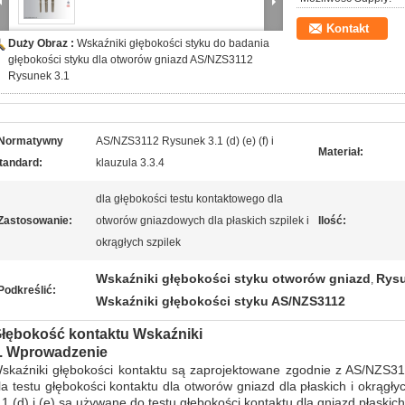
Kontakt
Duży Obraz :
Wskaźniki głębokości styku do badania
głębokości styku dla otworów gniazd AS/NZS3112
Rysunek 3.1
Normatywny
AS/NZS3112 Rysunek 3.1 (d) (e) (f) i
Materiał:
tandard:
klauzula 3.3.4
dla głębokości testu kontaktowego dla
Zastosowanie:
otworów gniazdowych dla płaskich szpilek i
Ilość:
okrągłych szpilek
Wskaźniki głębokości styku otworów gniazd
Rysu
,
Podkreślić:
Wskaźniki głębokości styku AS/NZS3112
łębokość kontaktu
Wskaźniki
.
Wprowadzenie
skaźniki głębokości kontaktu są zaprojektowane zgodnie z AS/NZS3112 
la testu głębokości kontaktu dla otworów gniazd dla płaskich i okrągł
.1 (d) i (e) są używane do testu głębokości kontaktu dla gniazd płaskic