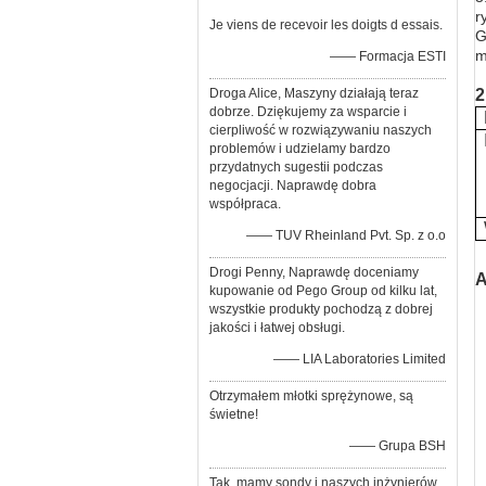
r
Je viens de recevoir les doigts d essais.
G
m
—— Formacja ESTI
Droga Alice, Maszyny działają teraz
2
dobrze. Dziękujemy za wsparcie i
cierpliwość w rozwiązywaniu naszych
problemów i udzielamy bardzo
przydatnych sugestii podczas
negocjacji. Naprawdę dobra
współpraca.
—— TUV Rheinland Pvt. Sp. z o.o
Drogi Penny, Naprawdę doceniamy
A
kupowanie od Pego Group od kilku lat,
wszystkie produkty pochodzą z dobrej
jakości i łatwej obsługi.
—— LIA Laboratories Limited
Otrzymałem młotki sprężynowe, są
świetne!
—— Grupa BSH
Tak, mamy sondy i naszych inżynierów.