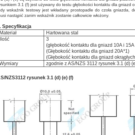
ysunkiem 3.1 (f) jest używany do testu głębokości kontaktu dla gniazd 
dy wskaźnik testowy jest wkładany prostopadle do czoła gniazda, 
usi nastąpić zanim wskaźnik zostanie całkowicie włożony.
.
Specyfikacja
Materiał
H
artowana stal
Ilość
3
(głębokość kontaktu dla gniazd 10A i 15A 
(
Głębokość konta
k
tu dla gniazd 20A
*1)
(Głębokość kontaktu dla gniazd okrągłych
Wymiary
zgodnie z AS/NZS 3112 rysunek 3.1 (d) (e)
S/NZS3112 rysunek 3.1 (d) (e) (f)