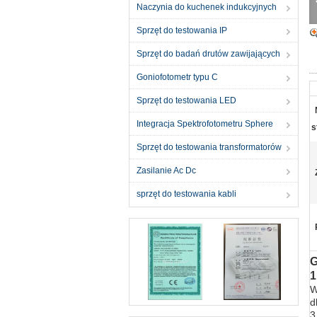
Naczynia do kuchenek indukcyjnych
Sprzęt do testowania IP
Sprzęt do badań drutów zawijających
Goniofotometr typu C
Sprzęt do testowania LED
Integracja Spektrofotometru Sphere
s
Sprzęt do testowania transformatorów
Zasilanie Ac Dc
sprzęt do testowania kabli
G
1
W
d
3