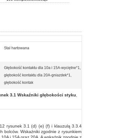
Stal hartowana
Głębokość kontaktu dla 10a i 15A-wyciętne*1,
głębokość kontaktu dla 20A-gniazdek*1,
głębokość kontak
nek 3.1 Wskaźniki głębokości styku
,
rysunek 3.1 (d) (e) (f) i klauzulą 3.3.4
ych bolców. Wskaźniki zgodnie z rysunkiem
h 10A i 15A oraz 20A. A wskaźnik zgodnie z