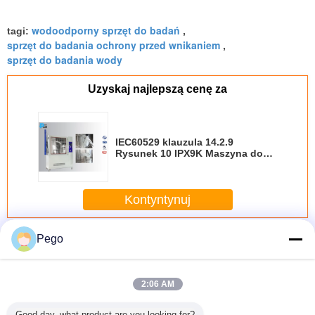
wodoodporny sprzęt do badań
tagi:
,
sprzęt do badania ochrony przed wnikaniem
,
sprzęt do badania wody
Uzyskaj najlepszą cenę za
IEC60529 klauzula 14.2.9
Rysunek 10 IPX9K Maszyna do
badania ochrony przed prądem
wodnym pod wysokim
ciśnieniem i temperaturą
Kontyntynuj
Sprzęt do testowania IP
Pego
Jeszcze
2:06 AM
Good day, what product are you looking for?