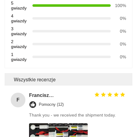
5
100%
gwiazdy
4
0%
gwiazdy
3
0%
gwiazdy
2
0%
gwiazdy
1
0%
gwiazdy
Wszystkie recenzje
Franciszek Lużyński
F
Pomocny (12)
Thank you - we received the shipment today.