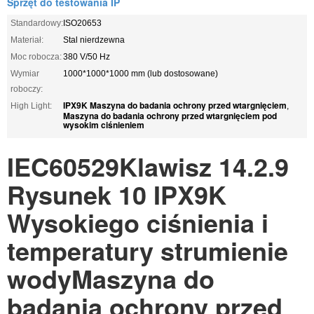
Sprzęt do testowania IP
Standardowy:
ISO20653
Materiał:
Stal nierdzewna
Moc robocza:
380 V/50 Hz
Wymiar
1000*1000*1000 mm (lub dostosowane)
roboczy:
IPX9K Maszyna do badania ochrony przed wtargnięciem
High Light:
,
Maszyna do badania ochrony przed wtargnięciem pod
wysokim ciśnieniem
IEC60529
Klawisz 14.2.9
Rysunek 10 IPX9K
Wysokiego ciśnienia i
temperatury strumienie
wody
Maszyna do
badania ochrony przed