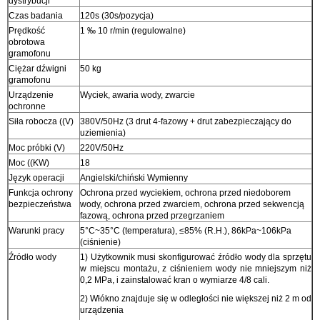
dystrybucji
Czas badania
120s (30s/pozycja)
Prędkość
1 ‰ 10 r/min (regulowalne)
obrotowa
gramofonu
Ciężar dźwigni
50 kg
gramofonu
Urządzenie
Wyciek, awaria wody, zwarcie
ochronne
Siła robocza ((V)
380V/50Hz (3 drut 4-fazowy + drut zabezpieczający do
uziemienia)
Moc próbki (V)
220V/50Hz
Moc ((KW)
18
Język operacji
Angielski/chiński Wymienny
Funkcja ochrony
Ochrona przed wyciekiem, ochrona przed niedoborem
bezpieczeństwa
wody, ochrona przed zwarciem, ochrona przed sekwencją
fazową, ochrona przed przegrzaniem
Warunki pracy
5°C~35°C (temperatura), ≤85% (R.H.), 86kPa~106kPa
(ciśnienie)
Źródło wody
1) Użytkownik musi skonfigurować źródło wody dla sprzętu
w miejscu montażu, z ciśnieniem wody nie mniejszym niż
0,2 MPa, i zainstalować kran o wymiarze 4/8 cali.
2) Włókno znajduje się w odległości nie większej niż 2 m od
urządzenia