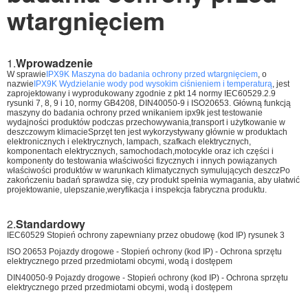
wtargnięciem
1.
Wprowadzenie
W sprawie
IPX9K Maszyna do badania ochrony przed wtargnięciem
, o
nazwie
IPX9K Wydzielanie wody pod wysokim ciśnieniem i temperaturą
, jest
zaprojektowany i wyprodukowany zgodnie z pkt 14 normy IEC60529.2.9
rysunki 7, 8, 9 i 10, normy GB4208, DIN40050-9 i ISO20653. Główną funkcją
maszyny do badania ochrony przed wnikaniem ipx9k jest testowanie
wydajności produktów podczas przechowywania,transport i użytkowanie w
deszczowym klimacieSprzęt ten jest wykorzystywany głównie w produktach
elektronicznych i elektrycznych, lampach, szafkach elektrycznych,
komponentach elektrycznych, samochodach,motocykle oraz ich części i
komponenty do testowania właściwości fizycznych i innych powiązanych
właściwości produktów w warunkach klimatycznych symulujących deszczPo
zakończeniu badań sprawdza się, czy produkt spełnia wymagania, aby ułatwić
projektowanie, ulepszanie,weryfikacja i inspekcja fabryczna produktu.
2.
Standardowy
IEC60529 Stopień ochrony zapewniany przez obudowę (kod IP) rysunek 3
ISO 20653 Pojazdy drogowe - Stopień ochrony (kod IP) - Ochrona sprzętu
elektrycznego przed przedmiotami obcymi, wodą i dostępem
DIN40050-9 Pojazdy drogowe - Stopień ochrony (kod IP) - Ochrona sprzętu
elektrycznego przed przedmiotami obcymi, wodą i dostępem