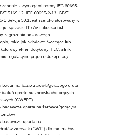
ny zgodnie z wymogami normy IEC 60695-
GB/T 5169.12, IEC 60695-2-13, GB/T
35-1 Sekcja 30.1Jest szeroko stosowany w
, sprzęcie IT / AV i akcesoriach
eny zagrożenia pożarowego
pła, takie jak składowe świecące lub
kolorowy ekran dotykowy, PLC, silnik
nie regulacyjne prądu o dużej mocy,
 badań na bazie żarówki/gorącego drutu
y badań oparte na żarówkach/gorących
ońcowych (GWEPT)
dy badawcze oparte na żarówce/gorącym
teriałów
y badawcze oparte na
drutów żarówek (GWIT) dla materiałów