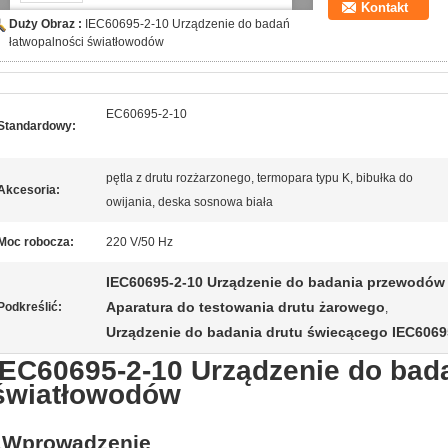
Kontakt
Duży Obraz :
IEC60695-2-10 Urządzenie do badań
łatwopalności światłowodów
EC60695-2-10
Standardowy:
pętla z drutu rozżarzonego, termopara typu K, bibułka do
Akcesoria:
owijania, deska sosnowa biała
Moc robocza:
220 V/50 Hz
IEC60695-2-10 Urządzenie do badania przewodów
Aparatura do testowania drutu żarowego
Podkreślić:
,
Urządzenie do badania drutu świecącego IEC6069
IEC60695-2-10 Urządzenie do bad
światłowodów
1Wprowadzenie