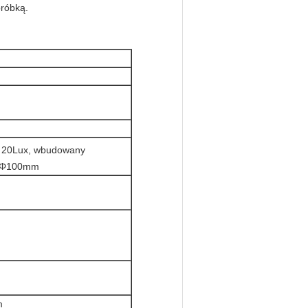
próbką.
 ≤ 20Lux, wbudowany
: Φ100mm
m