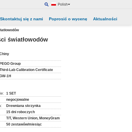
Polish
Skontaktuj się z nami
Poprosić o wycenę
Aktualności
wiatłowodów
ści światłowodów
:
Chiny
PEGO Group
Third-Lab Calibration Certificate
GW-1H
ie:
1 SET
negocjowalne
:
Drewniana skrzynka
15 dni roboczych
T/T, Western Union, MoneyGram
50 zestawów/miesiąc