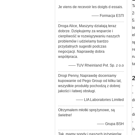
T
Je viens de recevoir les doigts d essais.
2
—— Formacja ESTI
5
Droga Alice, Maszyny działają teraz
t
dobrze. Dziękujemy za wsparcie i
e
cierpliwość w rozwiązywaniu naszych
problemów i udzielamy bardzo
s
przydatnych sugestii podczas
r
negocjacji. Naprawdę dobra
n
współpraca.
t
—— TUV Rheinland Pvt. Sp. z o.o
Drogi Penny, Naprawdę doceniamy
kupowanie od Pego Group od kilku lat,
-
wszystkie produkty pochodzą z dobrej
jakości i łatwej obsługi.
-
d
—— LIA Laboratories Limited
-
Otrzymałem młotki sprężynowe, są
d
świetne!
-
—— Grupa BSH
ż
Tak, mamy sondy i naszych inżynierów.