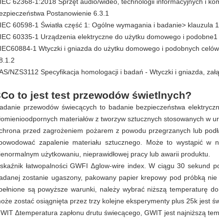
 IEC 62368-1:2018 Sprzęt audio/wideo, technologii informacyjnych i 
ezpieczeństwa Postanowienie 6.3.1
 IEC 60598-1 Światła część 1: Ogólne wymagania i badanie> klauzula 1
 IEC 60335-1 Urządzenia elektryczne do użytku domowego i podobne1
 IEC60884-1 Wtyczki i gniazda do użytku domowego i podobnych celó
8.1.2
 AS/NZS3112 Specyfikacja homologacji i badań - Wtyczki i gniazda, załą
3Co to jest test przewodów świetlnych?
adanie przewodów świecących to badanie bezpieczeństwa elektrycz
łomienioodpornych materiałów z tworzyw sztucznych stosowanych w ur
chrona przed zagrożeniem pożarem z powodu przegrzanych lub podłą
powodować zapalenie materiału sztucznego. Może to wystąpić w 
ienormalnym użytkowaniu, nieprawidłowej pracy lub awarii produktu.
skaźnik łatwopalności GWFI ∆glow-wire index. W ciągu 30 sekund po 
adanej zostanie ugaszony, pakowany papier krepowy pod próbką nie zap
pełnione są powyższe warunki, należy wybrać niższą temperaturę d
oże zostać osiągnięta przez trzy kolejne eksperymenty plus 25k jest świ
WIT ∆temperatura zapłonu drutu świecącego, GWIT jest najniższą temper