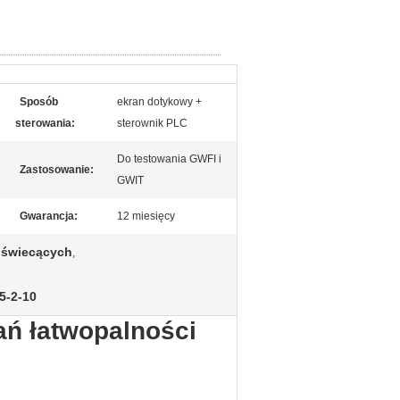
Sposób
ekran dotykowy +
sterowania:
sterownik PLC
Do testowania GWFI i
Zastosowanie:
GWIT
Gwarancja:
12 miesięcy
 świecących
,
5-2-10
ań łatwopalności