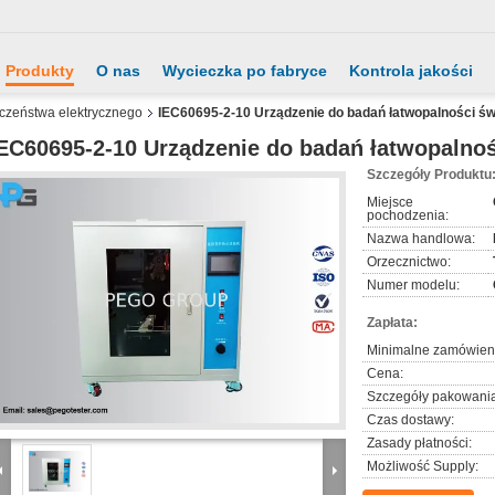
Produkty
O nas
Wycieczka po fabryce
Kontrola jakości
eczeństwa elektrycznego
IEC60695-2-10 Urządzenie do badań łatwopalności ś
EC60695-2-10 Urządzenie do badań łatwopalno
Szczegóły Produktu
Miejsce
pochodzenia:
Nazwa handlowa:
Orzecznictwo:
Numer modelu:
Zapłata:
Minimalne zamówien
Cena:
Szczegóły pakowania
Czas dostawy:
Zasady płatności:
Możliwość Supply: