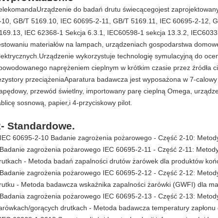
elekomanda
Urządzenie do badań drutu świecącego
jest zaprojektowa
-10, GB/T 5169.10, IEC 60695-2-11, GB/T 5169.11, IEC 60695-2-12, 
169.13, IEC 62368-1 Sekcja 6.3.1, IEC60598-1 sekcja 13.3.2, IEC603
estowaniu materiałów na lampach, urządzeniach gospodarstwa domowego
lektrycznych.Urządzenie wykorzystuje technologię symulacyjną do oc
powodowanego naprężeniem cieplnym w krótkim czasie przez źródła cie
ezystory przeciążeniaAparatura badawcza jest wyposażona w 7-calowy 
apędowy, przewód świetlny, importowany parę cieplną Omega, urządze
ablicę sosnową, papier,i 4-przyciskowy pilot.
2- Standardowe.
 IEC 60695-2-10 Badanie zagrożenia pożarowego - Część 2-10: Metody
 Badanie zagrożenia pożarowego IEC 60695-2-11 - Część 2-11: Metod
rutkach - Metoda badań zapalności drutów żarówek dla produktów k
 Badanie zagrożenia pożarowego IEC 60695-2-12 - Część 2-12: Meto
rutku - Metoda badawcza wskaźnika zapalności żarówki (GWFI) dla ma
 Badania zagrożenia pożarowego IEC 60695-2-13 - Część 2-13: Metod
arówkach/gorących drutkach - Metoda badawcza temperatury zapłonu 