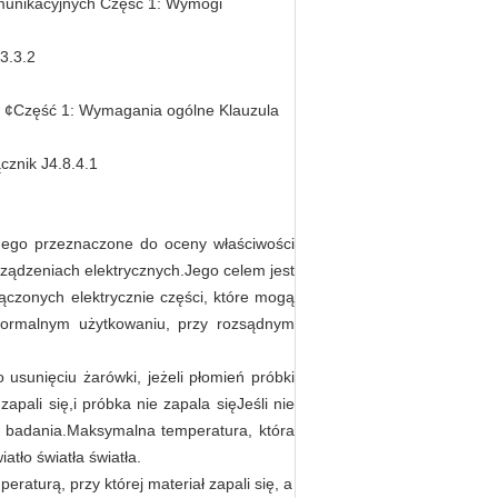
komunikacyjnych Część 1: Wymogi
3.3.2
w ¢Część 1: Wymagania ogólne Klauzula
cznik J4.8.4.1
nego przeznaczone do oceny właściwości
ządzeniach elektrycznych.Jego celem jest
czonych elektrycznie części, które mogą
normalnym użytkowaniu, przy rozsądnym
usunięciu żarówki, jeżeli płomień próbki
ali się,i próbka nie zapala sięJeśli nie
o badania.Maksymalna temperatura, która
atło światła światła.
aturą, przy której materiał zapali się, a