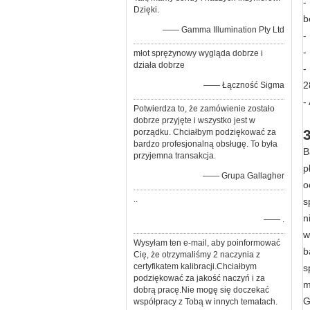
-
Dzięki.
b
—— Gamma Illumination Pty Ltd
-
-
młot sprężynowy wygląda dobrze i
działa dobrze
-
2
—— Łączność Sigma
-
Potwierdza to, że zamówienie zostało
dobrze przyjęte i wszystko jest w
porządku. Chciałbym podziękować za
bardzo profesjonalną obsługę. To była
B
przyjemna transakcja.
p
—— Grupa Gallagher
o
..
s
n
—— .
w
Wysyłam ten e-mail, aby poinformować
b
Cię, że otrzymaliśmy 2 naczynia z
certyfikatem kalibracji.Chciałbym
s
podziękować za jakość naczyń i za
m
dobrą pracę.Nie mogę się doczekać
G
współpracy z Tobą w innych tematach.