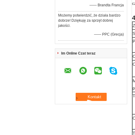
c
—— Brandta Francja
Możemy potwierdzić, że działa bardzo
dobrze! Dziękuję za sprzęt dobrej
Z
jakości.
S
—— PPC (Grecja)
P
Im Online Czat teraz
C
O
M
p
T
C
T