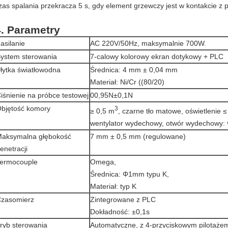
zas spalania przekracza 5 s, gdy element grzewczy jest w kontakcie z 
4. Parametry
asilanie
AC 220V/50Hz, maksymalnie 700W.
ystem sterowania
7-calowy kolorowy ekran dotykowy + PLC
łytka światłowodna
Średnica: 4 mm ± 0,04 mm
Materiał: Ni/Cr ((80/20)
iśnienie na próbce testowej
00,95N±0,1N
bjętość komory
3
≥ 0,5 m
, czarne tło matowe, oświetlenie
wentylator wydechowy, otwór wydechowy
aksymalna głębokość
7 mm ± 0,5 mm (regulowane)
enetracji
ermocouple
Omega,
Średnica: Φ1mm typu K,
Materiał: typ K
zasomierz
Zintegrowane z PLC
Dokładność: ±0,1s
ryb sterowania
Automatyczne, z 4-przyciskowym pilotaże