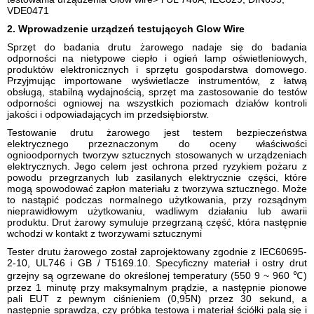
VDE0471
2. Wprowadzenie urządzeń testujących Glow Wire
Sprzęt do badania drutu żarowego nadaje się do badania
odporności na nietypowe ciepło i ogień lamp oświetleniowych,
produktów elektronicznych i sprzętu gospodarstwa domowego.
Przyjmując importowane wyświetlacze instrumentów, z łatwą
obsługą, stabilną wydajnością, sprzęt ma zastosowanie do testów
odporności ogniowej na wszystkich poziomach działów kontroli
jakości i odpowiadających im przedsiębiorstw.
Testowanie drutu żarowego jest testem bezpieczeństwa
elektrycznego przeznaczonym do oceny właściwości
ognioodpornych tworzyw sztucznych stosowanych w urządzeniach
elektrycznych.
Jego celem jest ochrona przed ryzykiem pożaru z
powodu przegrzanych lub zasilanych elektrycznie części, które
mogą spowodować zapłon materiału z tworzywa sztucznego.
Może
to nastąpić podczas normalnego użytkowania, przy rozsądnym
nieprawidłowym użytkowaniu, wadliwym działaniu lub awarii
produktu.
Drut żarowy symuluje przegrzaną część, która następnie
wchodzi w kontakt z tworzywami sztucznymi
Tester drutu żarowego został zaprojektowany zgodnie z IEC60695-
2-10, UL746 i GB / T5169.10.
Specyficzny materiał i ostry drut
grzejny są ogrzewane do określonej temperatury (550 9 ~ 960 ℃)
przez 1 minutę przy maksymalnym prądzie, a następnie pionowe
pali EUT z pewnym ciśnieniem (0,95N) przez 30 sekund, a
następnie sprawdza, czy próbka testowa i materiał ściółki palą się i