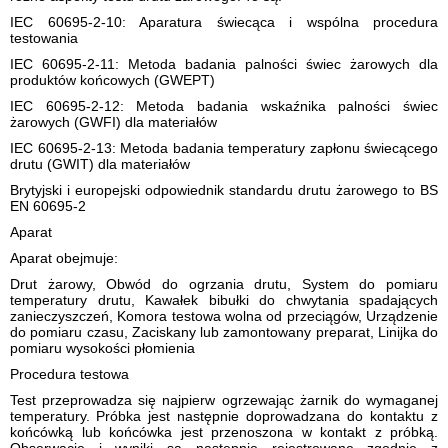
IEC 60695-2-10: Aparatura świecąca i wspólna procedura
testowania
IEC 60695-2-11: Metoda badania palności świec żarowych dla
produktów końcowych (GWEPT)
IEC 60695-2-12: Metoda badania wskaźnika palności świec
żarowych (GWFI) dla materiałów
IEC 60695-2-13: Metoda badania temperatury zapłonu świecącego
drutu (GWIT) dla materiałów
Brytyjski i europejski odpowiednik standardu drutu żarowego to BS
EN 60695-2
Aparat
Aparat obejmuje:
Drut żarowy, Obwód do ogrzania drutu, System do pomiaru
temperatury drutu, Kawałek bibułki do chwytania spadających
zanieczyszczeń, Komora testowa wolna od przeciągów, Urządzenie
do pomiaru czasu, Zaciskany lub zamontowany preparat, Linijka do
pomiaru wysokości płomienia
Procedura testowa
Test przeprowadza się najpierw ogrzewając żarnik do wymaganej
temperatury.
Próbka jest następnie doprowadzana do kontaktu z
końcówką lub końcówka jest przenoszona w kontakt z próbką.
Obserwacje i wyniki są następnie rejestrowane zgodnie z