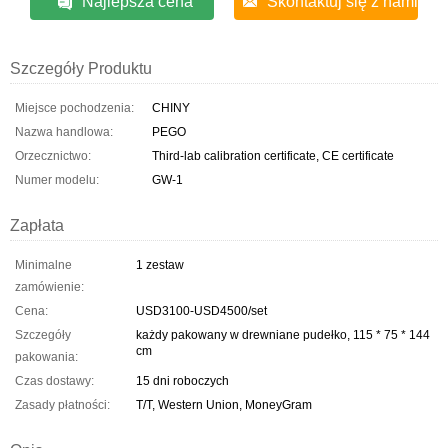
Najlepsza cena
Skontaktuj się z nami
Szczegóły Produktu
Miejsce pochodzenia:
CHINY
Nazwa handlowa:
PEGO
Orzecznictwo:
Third-lab calibration certificate, CE certificate
Numer modelu:
GW-1
Zapłata
Minimalne
1 zestaw
zamówienie:
Cena:
USD3100-USD4500/set
Szczegóły
każdy pakowany w drewniane pudełko, 115 * 75 * 144
cm
pakowania:
Czas dostawy:
15 dni roboczych
Zasady płatności:
T/T, Western Union, MoneyGram