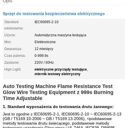
Opis
Sprzęt do testowania bezpieczeństwa elektrycznego
Standard
IEC60695-2-10
odniesienia:
Użycie:
Automatyczna maszyna testująca
Moc:
Elektroniczne
Gwarancja:
12 miesięcy
Czas palenia:
0-999.9s
Zasilanie:
220V / 50Hz
elektryczne przyrządy testujące
High Light:
,
miernik testowy elektryczny
Auto Testing Machine Flame Resistance Test
Glow Wire Testing Equipment z 999s Burning
Time Adjustable
1. Standard wyposażenia do testowania drutu żarowego:
Jest to zgodne z IEC60695-2-1, IEC60695-2-10 ~ IEC60695-2-13
(GB / T5169.10-2006 ~ GB / T5169.13-2006), <podstawowe
metody testowania drutu świecącego, podstawowe metody
testowania urządzenia Glow wire> i UL 746A, IEC829, DIN695,