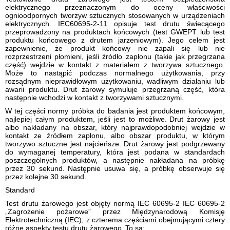
elektrycznego przeznaczonym do oceny właściwości
ognioodpornych tworzyw sztucznych stosowanych w urządzeniach
elektrycznych.
IEC60695-2-11 opisuje test drutu świecącego
przeprowadzony na produktach końcowych (test GWEPT lub test
produktu końcowego z drutem jarzeniowym).
Jego celem jest
zapewnienie, że produkt końcowy nie zapali się lub nie
rozprzestrzeni płomieni, jeśli źródło zapłonu (takie jak przegrzana
część) wejdzie w kontakt z materiałem z tworzywa sztucznego.
Może to nastąpić podczas normalnego użytkowania, przy
rozsądnym nieprawidłowym użytkowaniu, wadliwym działaniu lub
awarii produktu.
Drut żarowy symuluje przegrzaną część, która
następnie wchodzi w kontakt z tworzywami sztucznymi.
W tej części normy próbka do badania jest produktem końcowym,
najlepiej całym produktem, jeśli jest to możliwe.
Drut żarowy jest
albo nakładany na obszar, który najprawdopodobniej wejdzie w
kontakt ze źródłem zapłonu, albo obszar produktu, w którym
tworzywo sztuczne jest najcieńsze.
Drut żarowy jest podgrzewany
do wymaganej temperatury, która jest podana w standardach
poszczególnych produktów, a następnie nakładana na próbkę
przez 30 sekund.
Następnie usuwa się, a próbkę obserwuje się
przez kolejne 30 sekund.
Standard
Test drutu żarowego jest objęty normą IEC 60695-2 IEC 60695-2
„Zagrożenie pożarowe” przez Międzynarodową Komisję
Elektrotechniczną (IEC), z czterema częściami obejmującymi cztery
różne aspekty testu drutu żarowego.
To są: