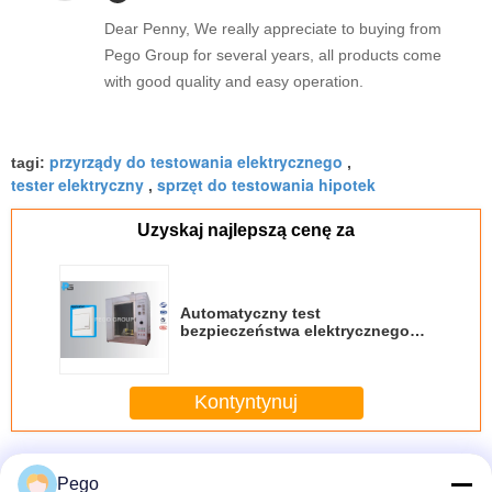
Dear Penny, We really appreciate to buying from
Pego Group for several years, all products come
with good quality and easy operation.
przyrządy do testowania elektrycznego
tagi:
,
tester elektryczny
sprzęt do testowania hipotek
,
Uzyskaj najlepszą cenę za
Automatyczny test
bezpieczeństwa elektrycznego
Sprzęt odporny na ogień Płomień
żarowy 999s Czas spalania
regulowany
Kontyntynuj
Jeszcze
Sprzęt do testowania bezpieczeństwa elektrycznego
Pego