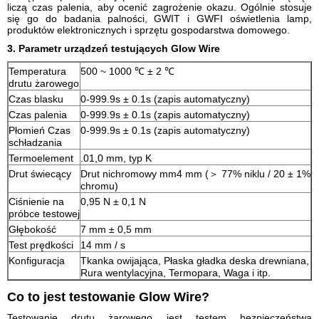
liczą czas palenia, aby ocenić zagrożenie okazu.
Ogólnie stosuje
się go do badania palności, GWIT i GWFI oświetlenia lamp,
produktów elektronicznych i sprzętu gospodarstwa domowego.
3. Parametr urządzeń testujących Glow Wire
Temperatura
500 ~ 1000 ℃ ± 2 ℃
drutu żarowego
Czas blasku
0-999.9s ± 0.1s (zapis automatyczny)
Czas palenia
0-999.9s ± 0.1s (zapis automatyczny)
Płomień Czas
0-999.9s ± 0.1s (zapis automatyczny)
schładzania
Termoelement
.01,0 mm, typ K
Drut świecący
Drut nichromowy mm4 mm (＞ 77% niklu / 20 ± 1%
chromu)
Ciśnienie na
0,95 N ± 0,1 N
próbce testowej
Głębokość
7 mm ± 0,5 mm
Test prędkości
14 mm / s
Konfiguracja
Tkanka owijająca, Płaska gładka deska drewniana,
Rura wentylacyjna, Termopara, Waga i itp.
Co to jest testowanie Glow Wire?
Testowanie drutu żarowego jest testem bezpieczeństwa