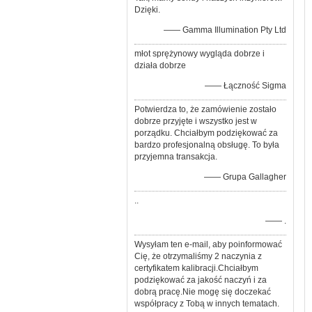
Dzięki.
—— Gamma Illumination Pty Ltd
młot sprężynowy wygląda dobrze i
działa dobrze
—— Łączność Sigma
Potwierdza to, że zamówienie zostało
dobrze przyjęte i wszystko jest w
porządku. Chciałbym podziękować za
bardzo profesjonalną obsługę. To była
przyjemna transakcja.
—— Grupa Gallagher
..
—— .
Wysyłam ten e-mail, aby poinformować
Cię, że otrzymaliśmy 2 naczynia z
certyfikatem kalibracji.Chciałbym
podziękować za jakość naczyń i za
dobrą pracę.Nie mogę się doczekać
współpracy z Tobą w innych tematach.