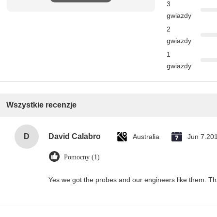
3
gwiazdy
2
gwiazdy
1
gwiazdy
Wszystkie recenzje
D
David Calabro
Australia
Jun 7.20
Pomocny (1)
Yes we got the probes and our engineers like them. T