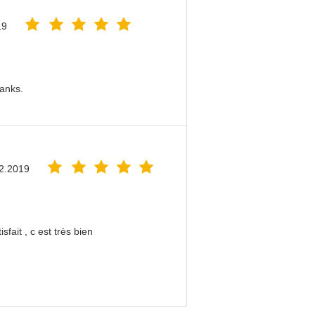
19
hanks.
2.2019
sfait , c est très bien