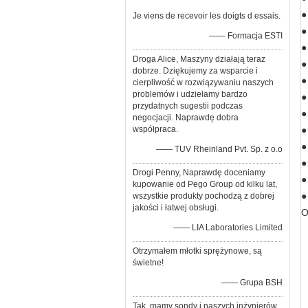
●
Je viens de recevoir les doigts d essais.
●
—— Formacja ESTI
●
Droga Alice, Maszyny działają teraz
●
dobrze. Dziękujemy za wsparcie i
●
cierpliwość w rozwiązywaniu naszych
problemów i udzielamy bardzo
●
przydatnych sugestii podczas
●
negocjacji. Naprawdę dobra
współpraca.
●
●
—— TUV Rheinland Pvt. Sp. z o.o
●
Drogi Penny, Naprawdę doceniamy
●
kupowanie od Pego Group od kilku lat,
●
wszystkie produkty pochodzą z dobrej
jakości i łatwej obsługi.
O
—— LIA Laboratories Limited
Otrzymałem młotki sprężynowe, są
świetne!
—— Grupa BSH
Tak, mamy sondy i naszych inżynierów.