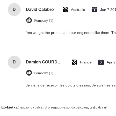
D
David Calabro
Australia
Jun 7.20
Pomocny (1)
Yes we got the probes and our engineers like them. T
D
Damien GOURDAIN
France
Apr 2
Pomocny (1)
Je viens de recevoir les doigts d essais, Je suis très sati
,
,
Etykietka:
test sondy palca
ul przegubowa sonda palcowa
test palca ul