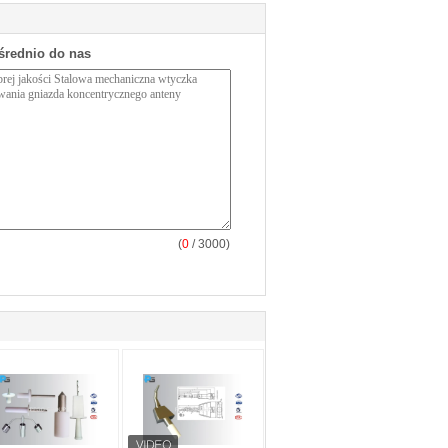
średnio do nas
(
0
/ 3000)