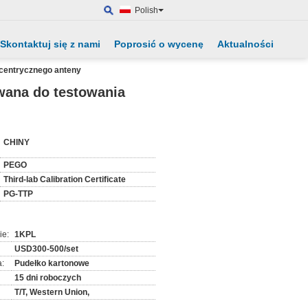
Polish
Skontaktuj się z nami
Poprosić o wycenę
Aktualności
centrycznego anteny
wana do testowania
:
CHINY
PEGO
Third-lab Calibration Certificate
PG-TTP
ie:
1KPL
USD300-500/set
:
Pudełko kartonowe
15 dni roboczych
T/T, Western Union,