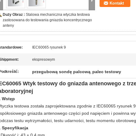
Kontakt
Duży Obraz :
Stalowa mechaniczna wtyczka testowa
zastosowana do testowania gniazda koncentrycznego
anteny
standardowe:
IEC60065 rysunek 9
Shippment:
ekspresowym
przegubową sondę palcową
palec testowy
Podkreślić:
,
EC60065 Wtyk testowy do gniazda antenowego z trzec
aboratoryjnej
. Wstęp
tyczka testowa została zaprojektowana zgodnie z IEC60065 rysunek 9,
spółosiowego gniazda antenowego części pod napięciem i powinna w
odczas testu wytrzymałości, testu udarności, testu momentu obrotowego
. Specyfikacja
 Długość j: 43 ± 0,4 mm