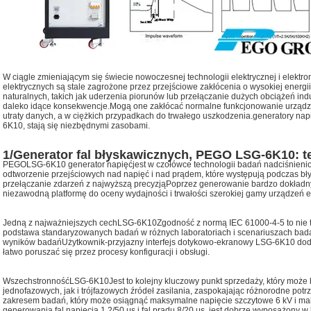
W ciągle zmieniającym się świecie nowoczesnej technologii elektrycznej i elektro
elektrycznych są stale zagrożone przez przejściowe zakłócenia o wysokiej energii
naturalnych, takich jak uderzenia piorunów lub przełączanie dużych obciążeń i
daleko idące konsekwencje.Mogą one zakłócać normalne funkcjonowanie urządzeń
utraty danych, a w ciężkich przypadkach do trwałego uszkodzenia.
generatory nap
6K10
, stają się niezbędnymi zasobami.
1/Generator fal błyskawicznych, PEGO LSG-6K10: t
PEGO
LSG-6K10
generator napięć
jest w czołówce technologii badań nadciśnien
odtworzenie przejściowych nad napięć i nad prądem, które występują podczas bły
przełączanie zdarzeń z najwyższą precyzjąPoprzez generowanie bardzo dokładnych 
niezawodną platformę do oceny wydajności i trwałości szerokiej gamy urządzeń el
Jedną z najważniejszych cech
LSG-6K10
Zgodność z normą IEC 61000-4-5 to nie t
podstawa standaryzowanych badań w różnych laboratoriach i scenariuszach ba
wyników badańUżytkownik-przyjazny interfejs dotykowo-ekranowy LSG-6K10 do
łatwo poruszać się przez procesy konfiguracji i obsługi.
Wszechstronność
LSG-6K10
Jest to kolejny kluczowy punkt sprzedaży, który moż
jednofazowych, jak i trójfazowych źródeł zasilania, zaspokajając różnorodne pot
zakresem badań, który może osiągnąć maksymalne napięcie szczytowe 6 kV i mak
generowania fal napięcia 1,2/50 μs i fal prądu 8/20 μs, jest dobrze wyposażony 