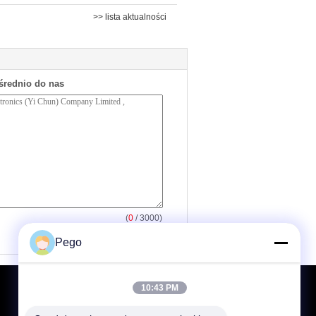
>> lista aktualności
średnio do nas
(
0
/ 3000)
Pego
10:43 PM
Poprosić o wycenę
Wysłać