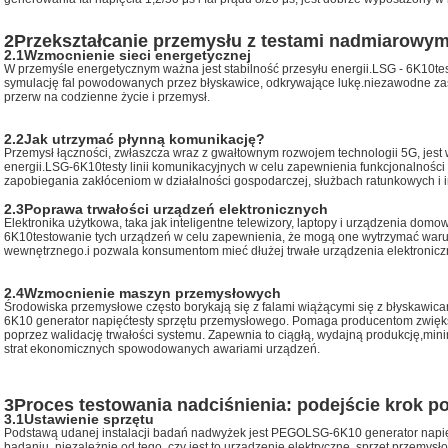
2Przekształcanie przemysłu z testami nadmiarowym
2.1
Wzmocnienie sieci energetycznej
W przemyśle energetycznym ważna jest stabilność przesyłu energii.
LSG - 6K10
te
symulację fal powodowanych przez błyskawice, odkrywające lukę.niezawodne zas
przerw na codzienne życie i przemysł.
2.2
Jak utrzymać płynną komunikację?
Przemysł łączności, zwłaszcza wraz z gwałtownym rozwojem technologii 5G, jest 
energii.
LSG-6K10
testy linii komunikacyjnych w celu zapewnienia funkcjonalnoś
zapobiegania zakłóceniom w działalności gospodarczej, służbach ratunkowych i i
2.3
Poprawa trwałości urządzeń elektronicznych
Elektronika użytkowa, taka jak inteligentne telewizory, laptopy i urządzenia do
6K10
testowanie tych urządzeń w celu zapewnienia, że mogą one wytrzymać war
wewnętrznego.i pozwala konsumentom mieć dłużej trwałe urządzenia elektronicz
2.4
Wzmocnienie maszyn przemysłowych
Środowiska przemysłowe często borykają się z falami wiążącymi się z błyskawic
6K10
generator napięć
testy sprzętu przemysłowego. Pomaga producentom zwięks
poprzez walidację trwałości systemu. Zapewnia to ciągłą, wydajną produkcję,mini
strat ekonomicznych spowodowanych awariami urządzeń.
3Proces testowania nadciśnienia: podejście krok p
3.1
Ustawienie sprzętu
Podstawą udanej instalacji badań nadwyżek jest PEGO
LSG-6K10
generator napi
badaniu, niezależnie od tego, czy jest to urządzenie elektryczne, sprzęt przemysło