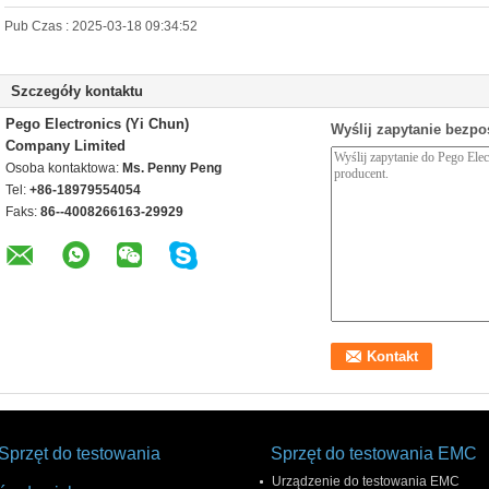
Pub Czas : 2025-03-18 09:34:52
Szczegóły kontaktu
Pego Electronics (Yi Chun)
Wyślij zapytanie bezpo
Company Limited
Osoba kontaktowa:
Ms. Penny Peng
Tel:
+86-18979554054
Faks:
86--4008266163-29929
Sprzęt do testowania
Sprzęt do testowania EMC
Urządzenie do testowania EMC