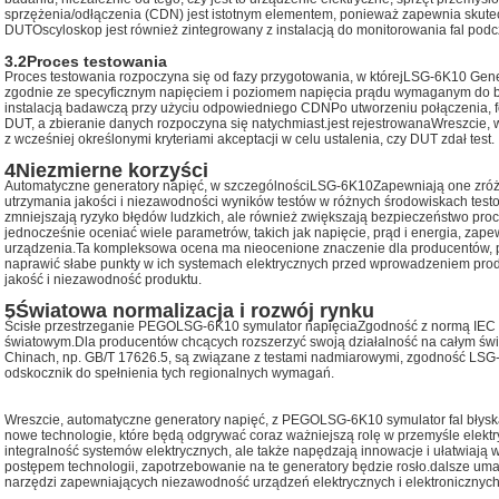
sprzężenia/odłączenia (CDN) jest istotnym elementem, ponieważ zapewnia skutec
DUTOscyloskop jest również zintegrowany z instalacją do monitorowania fal podc
3.2
Proces testowania
Proces testowania rozpoczyna się od fazy przygotowania, w której
LSG-6K10
Gene
zgodnie ze specyficznym napięciem i poziomem napięcia prądu wymaganym do ba
instalacją badawczą przy użyciu odpowiedniego CDNPo utworzeniu połączenia, f
DUT, a zbieranie danych rozpoczyna się natychmiast.jest rejestrowanaWreszcie, 
z wcześniej określonymi kryteriami akceptacji w celu ustalenia, czy DUT zdał test.
4Niezmierne korzyści
Automatyczne generatory napięć, w szczególności
LSG-6K10
Zapewniają one zróż
utrzymania jakości i niezawodności wyników testów w różnych środowiskach tes
zmniejszają ryzyko błędów ludzkich, ale również zwiększają bezpieczeństwo pro
jednocześnie oceniać wiele parametrów, takich jak napięcie, prąd i energia, z
urządzenia.Ta kompleksowa ocena ma nieocenione znaczenie dla producentów, 
naprawić słabe punkty w ich systemach elektrycznych przed wprowadzeniem prod
jakość i niezawodność produktu.
5Światowa normalizacja i rozwój rynku
Ścisłe przestrzeganie PEGO
LSG-6K10
symulator napięcia
Zgodność z normą IEC 
światowym.Dla producentów chcących rozszerzyć swoją działalność na całym św
Chinach, np. GB/T 17626.5, są związane z testami nadmiarowymi, zgodność LSG
odskocznik do spełnienia tych regionalnych wymagań.
Wreszcie, automatyczne generatory napięć, z PEGO
LSG-6K10
symulator fal błys
nowe technologie, które będą odgrywać coraz ważniejszą rolę w przemyśle elektr
integralność systemów elektrycznych, ale także napędzają innowacje i ułatwiają 
postępem technologii, zapotrzebowanie na te generatory będzie rosło.dalsze um
narzędzi zapewniających niezawodność urządzeń elektrycznych i elektronicznych