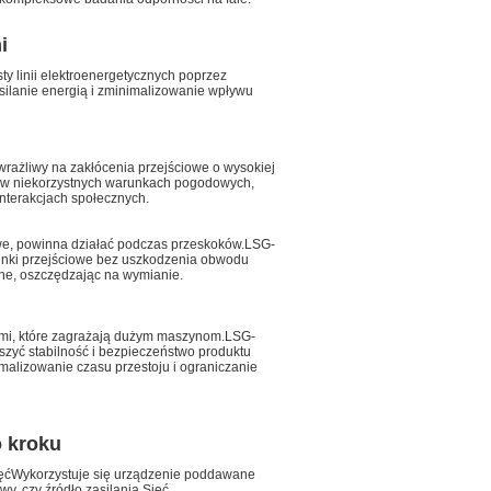
i
sty linii elektroenergetycznych poprzez
ilanie energią i zminimalizowanie wpływu
wrażliwy na zakłócenia przejściowe o wysokiej
ci w niekorzystnych warunkach pogodowych,
nterakcjach społecznych.
mowe, powinna działać podczas przeskoków.
LSG-
unki przejściowe bez uszkodzenia obwodu
ne, oszczędzając na wymianie.
ami, które zagrażają dużym maszynom.
LSG-
zyć stabilność i bezpieczeństwo produktu
malizowanie czasu przestoju i ograniczanie
o kroku
ęć
Wykorzystuje się urządzenie poddawane
wy, czy źródło zasilania.Sieć