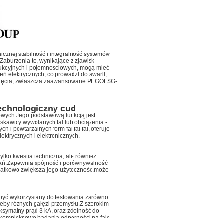
nicznej,stabilność i integralność systemów
Zaburzenia te, wynikające z zjawisk
ndukcyjnych i pojemnościowych, mogą mieć
 elektrycznych, co prowadzi do awarii,
ięcia
, zwłaszcza zaawansowane PEGO
LSG-
echnologiczny cud
iowych.Jego podstawową funkcją jest
skawicy wywołanych fal lub obciążenia -
i powtarzalnych form fal fal fal, oferuje
ektrycznych i elektronicznych.
ylko kwestia techniczna, ale również
dań.Zapewnia spójność i porównywalność
datkowo zwiększa jego użyteczność.może
e być wykorzystany do testowania zarówno
rzeby różnych gałęzi przemysłu.Z szerokim
symalny prąd 3 kA, oraz zdolność do
w kompleksowe badania odporności na fale.