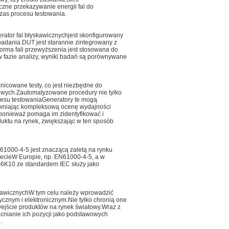
zne przekazywanie energii fal do
zas procesu testowania.
rator fal błyskawicznych
jest skonfigurowany
dania.DUT jest starannie zintegrowany z
orma fali przewyższenia jest stosowana do
w fazie analizy, wyniki badań są porównywane
nicowane testy, co jest niezbędne do
towych.Zautomatyzowane procedury nie tylko
cesu testowaniaGeneratory te mogą
apewniając kompleksową ocenę wydajności
ponieważ pomaga im zidentyfikować i
uktu na rynek, zwiększając w ten sposób
61000-4-5 jest znaczącą zaletą na rynku
iecieW Europie, np. EN61000-4-5, a w
-6K10 ze standardem IEC służy jako
kawicznych
W tym celu należy wprowadzić
ycznym i elektronicznym.Nie tylko chronią one
wejście produktów na rynek światowy.Wraz z
acnianie ich pozycji jako podstawowych
.