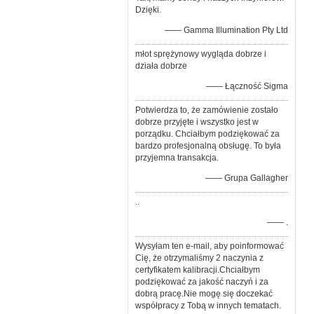
Dzięki.
—— Gamma Illumination Pty Ltd
młot sprężynowy wygląda dobrze i
działa dobrze
—— Łączność Sigma
Potwierdza to, że zamówienie zostało
dobrze przyjęte i wszystko jest w
porządku. Chciałbym podziękować za
bardzo profesjonalną obsługę. To była
przyjemna transakcja.
—— Grupa Gallagher
..
—— .
Wysyłam ten e-mail, aby poinformować
Cię, że otrzymaliśmy 2 naczynia z
certyfikatem kalibracji.Chciałbym
podziękować za jakość naczyń i za
dobrą pracę.Nie mogę się doczekać
współpracy z Tobą w innych tematach.