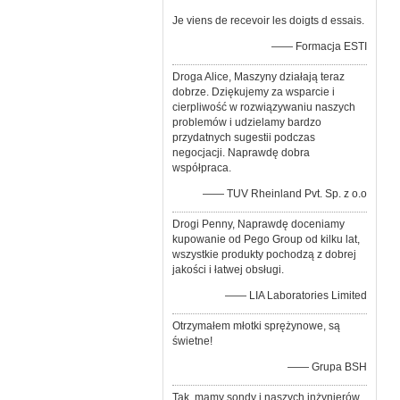
Je viens de recevoir les doigts d essais.
—— Formacja ESTI
Droga Alice, Maszyny działają teraz
dobrze. Dziękujemy za wsparcie i
cierpliwość w rozwiązywaniu naszych
problemów i udzielamy bardzo
przydatnych sugestii podczas
negocjacji. Naprawdę dobra
współpraca.
—— TUV Rheinland Pvt. Sp. z o.o
Drogi Penny, Naprawdę doceniamy
kupowanie od Pego Group od kilku lat,
wszystkie produkty pochodzą z dobrej
jakości i łatwej obsługi.
—— LIA Laboratories Limited
Otrzymałem młotki sprężynowe, są
świetne!
—— Grupa BSH
Tak, mamy sondy i naszych inżynierów.