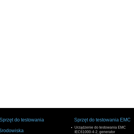
Sprzęt do testowania
Sprzęt do testowania EMC
Urządzenie do testowania EMC
środowiska
IEC61000-4-2, generator