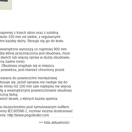
jmniej z trzech stron oraz z solidną
koło 150 mm od siebie, z regularnymi
i każdej skóry. Stosuje się go do testu
 wewnętrzne wynoszą co najmniej 900 mm.
la której przeznaczona jest obudowa, musi
e dwóch lub więcej opraw w dużej obudowie,
na żadne inne).
. Obudowa znajduje się w miejscu
 powietrza; jest również chroniony przed
ocowana do powierzchni montażowej
osuje się, jeżeli oprawa nie nadaje się do
 mniej niż 100 mm (ale najlepiej nie więcej
łytą a wewnętrznymi powierzchniami obudowy
czną farbą.
ch desek, z których każda spełnia
ogu bezpośrednio pod symulowanym sufitem.
normy IEC60598-1, rozmiar można dostosować
nie: http://www.pegotester.com
>> lista aktualności