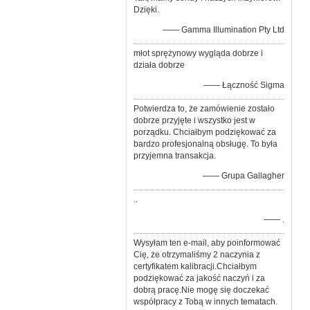
Dzięki.
—— Gamma Illumination Pty Ltd
młot sprężynowy wygląda dobrze i
działa dobrze
—— Łączność Sigma
Potwierdza to, że zamówienie zostało
dobrze przyjęte i wszystko jest w
porządku. Chciałbym podziękować za
bardzo profesjonalną obsługę. To była
przyjemna transakcja.
—— Grupa Gallagher
..
—— .
Wysyłam ten e-mail, aby poinformować
Cię, że otrzymaliśmy 2 naczynia z
certyfikatem kalibracji.Chciałbym
podziękować za jakość naczyń i za
dobrą pracę.Nie mogę się doczekać
współpracy z Tobą w innych tematach.