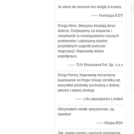
Je viens de recevoir les doigts d essais.
—— Formacja ESTI
Droga Alice, Maszyny działają teraz
dobrze. Dziękujemy za wsparcie i
cierpliwość w rozwiązywaniu naszych
problemów i udzielamy bardzo
przydatnych sugestii podczas
negocjacji. Naprawdę dobra
współpraca.
—— TUV Rheinland Pvt. Sp. z o.o
Drogi Penny, Naprawdę doceniamy
kupowanie od Pego Group od kilku lat,
wszystkie produkty pochodzą z dobrej
jakości i łatwej obsługi.
—— LIA Laboratories Limited
Otrzymałem młotki sprężynowe, są
świetne!
—— Grupa BSH
Tak, mamy sondy i naszych inżynierów.