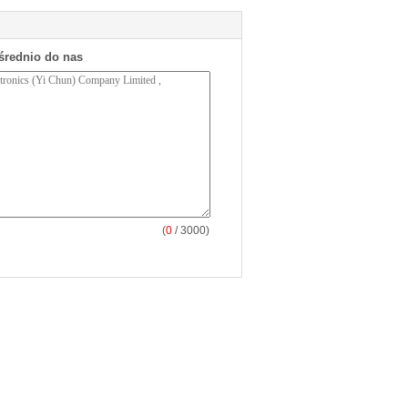
średnio do nas
(
0
/ 3000)