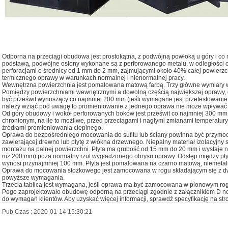
Odporna na przeciągi obudowa jest prostokątna, z podwójną powłoką u góry i co na
podstawą, podwójne osłony wykonane są z perforowanego metalu, w odległości o
perforacjami o średnicy od 1 mm do 2 mm, zajmującymi około 40% całej powierzchn
termicznego oprawy w warunkach normalnej i nienormalnej pracy.
Wewnętrzna powierzchnia jest pomalowana matową farbą. Trzy główne wymiary
Pomiędzy powierzchniami wewnętrznymi a dowolną częścią największej oprawy, d
być prześwit wynoszący co najmniej 200 mm (jeśli wymagane jest przetestowani
należy wziąć pod uwagę to promieniowanie z jednego oprawa nie może wpływać 
Od góry obudowy i wokół perforowanych boków jest prześwit co najmniej 300 mm
chronionym, na ile to możliwe, przed przeciągami i nagłymi zmianami temperatury
źródłami promieniowania cieplnego.
Oprawa do bezpośredniego mocowania do sufitu lub ściany powinna być przym
zawierającej drewno lub płytę z włókna drzewnego. Niepalny materiał izolacyjny st
montażu na palnej powierzchni. Płyta ma grubość od 15 mm do 20 mm i wystaje nie
niż 200 mm) poza normalny rzut wygładzonego obrysu oprawy. Odstęp między p
wynosi przynajmniej 100 mm. Płyta jest pomalowana na czarno matową, niemetali
Oprawa do mocowania stożkowego jest zamocowana w rogu składającym się z dwó
powyższe wymagania.
Trzecia tablica jest wymagana, jeśli oprawa ma być zamocowana w pionowym r
Pego zaprojektowało obudowę odporną na przeciągi zgodnie z załącznikiem D 
do wymagań klientów. Aby uzyskać więcej informacji, sprawdź specyfikację na stro
Pub Czas : 2020-01-14 15:30:21