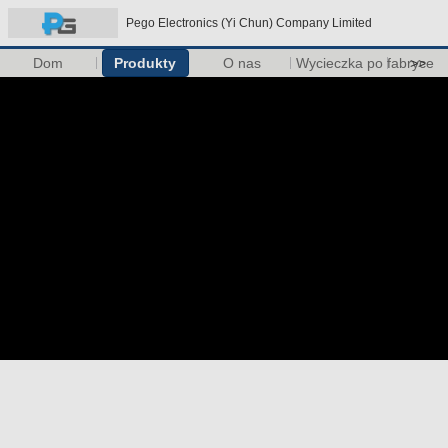
Pego Electronics (Yi Chun) Company Limited
Dom
Produkty
O nas
Wycieczka po fabryce
>>